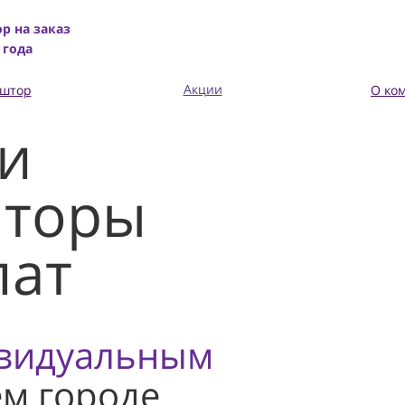
р на заказ
 года
Акции
 штор
О ко
и
шторы
лат
ивидуальным
м городе