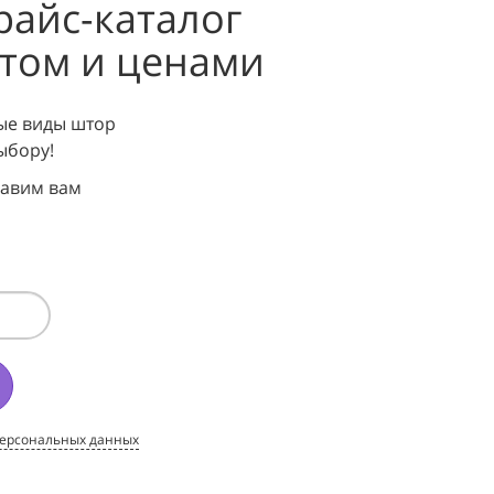
райс-каталог
нтом и ценами
ые виды штор
ыбору!
равим вам
персональных данных