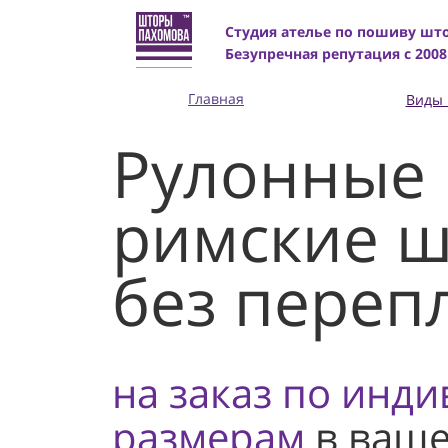
Студия ателье по пошиву што
Безупречная репутация с 2008
Главная
Виды
Рулонные 
римские 
без переп
на заказ по инд
размерам
в ваше